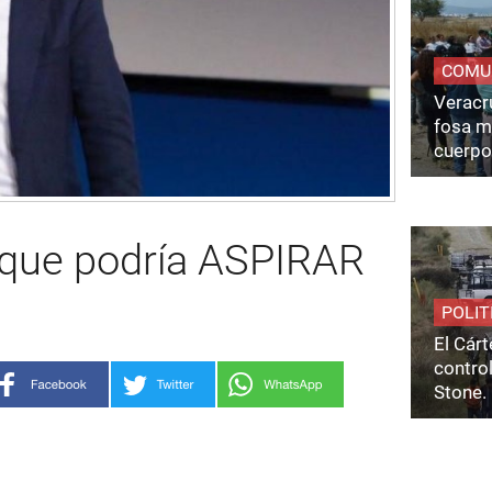
COMU
Veracru
fosa m
cuerpo
que podría ASPIRAR
POLIT
El Cárt
control
Stone.