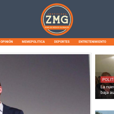
OPINIÓN
MEMEPOLITICA
DEPORTES
ENTRETENIMIENTO
POLIT
La nuev
baja a