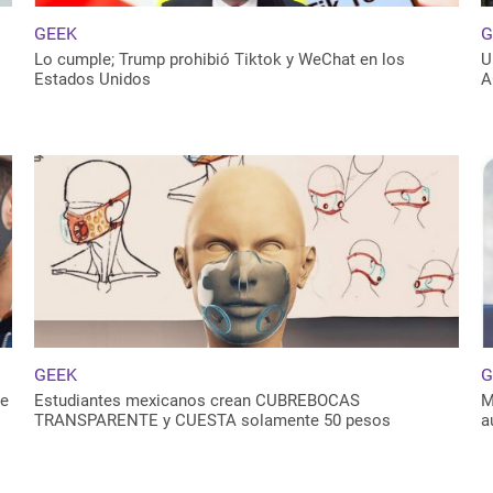
GEEK
G
Lo cumple; Trump prohibió Tiktok y WeChat en los
U
Estados Unidos
A
GEEK
G
ue
Estudiantes mexicanos crean CUBREBOCAS
M
TRANSPARENTE y CUESTA solamente 50 pesos
a