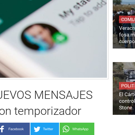
COMU
Veracru
fosa m
cuerpo
POLIT
NUEVOS MENSAJES
El Cárt
control
con temporizador
Stone.