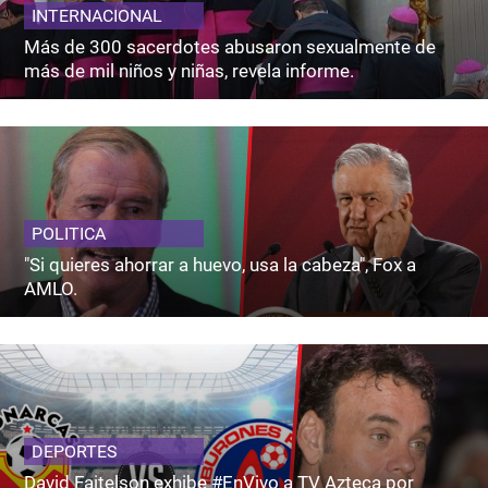
INTERNACIONAL
Más de 300 sacerdotes abusaron sexualmente de
más de mil niños y niñas, revela informe.
POLITICA
"Si quieres ahorrar a huevo, usa la cabeza", Fox a
AMLO.
DEPORTES
David Faitelson exhibe #EnVivo a TV Azteca por