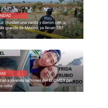
NIDAD
z: Hunden una varilla y dieron con la
ás grande de México; ya llevan 287
s.
IAS
fican a jóvenes ladrones del EDOMEX por
de robo