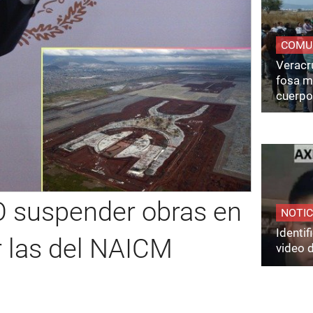
COMU
Veracru
fosa m
cuerpo
O suspender obras en
NOTIC
Identi
r las del NAICM
video 