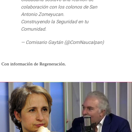
colaboración con los colonos de San
Antonio Zomeyucan.
#Naucalpan
Construyendo la Seguridad en tu
Comunidad.
pic.twitter.com/0YcZVnyJdU
— Comisario Gaytán (@ComNaucalpan)
26
de junio de 2019
Con información de Regeneración.