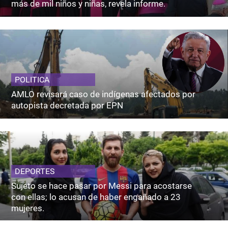
más de mil niños y niñas, revela informe.
POLITICA
AMLO revisará caso de indígenas afectados por
autopista decretada por EPN
DEPORTES
Sujeto se hace pasar por Messi para acostarse
con ellas; lo acusan de haber engañado a 23
mujeres.