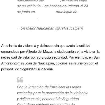
ministeriales del
#EdoMéx
, le indican bajar
de su vehículo. Los hechos ocurrieron el 24
de junio en
#CdSatélite
municipio de
#Naucalpan
.
pic.twitter.com/OkWLc15wbx
— Un Mejor Naucalpan (@TvNaucalpan)
26
de junio de 2019
Ante la ola de violencia y delincuencia que azota la entidad
comandada por Alfredo del Mazo, la ciudadanía se ha visto en la
necesidad de velar por su propia seguridad. Por ejemplo, en San
Antonio Zomeyucan de Naucalpan, colonos se reunieron con el
personal de Seguridad Ciudadana.
Con la intención de fortalecer las redes
vecinales para la prevención de la violencia
y delincuencia, personal de Seguridad
Ciudadana sostuvo una reunión de