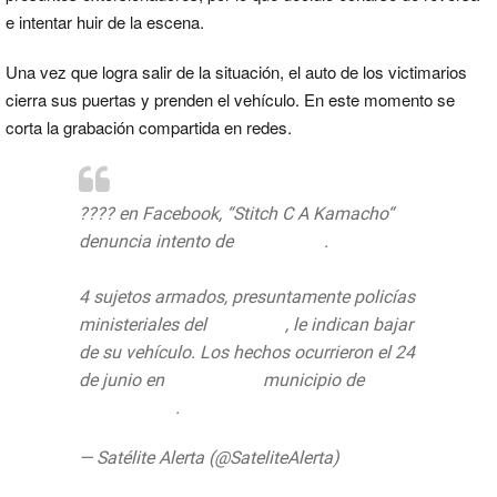
e intentar huir de la escena.
Una vez que logra salir de la situación, el auto de los victimarios
cierra sus puertas y prenden el vehículo. En este momento se
corta la grabación compartida en redes.
???? en Facebook, “Stitch C A Kamacho“
denuncia intento de
#secuestro
.
4 sujetos armados, presuntamente policías
ministeriales del
#EdoMéx
, le indican bajar
de su vehículo. Los hechos ocurrieron el 24
de junio en
#CdSatélite
municipio de
#Naucalpan
.
pic.twitter.com/gfitFP6M4V
— Satélite Alerta (@SateliteAlerta)
26 de
junio de 2019