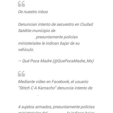
De nuestro inbox
Denuncian intento de secuestro en Ciudad
Satélite municipio de
#Naucalpan
#Edomex
presuntamente policías
ministeriales le indican bajar de su
vehículo.
pic.twitter.com/GTU1dQoueY
— Qué Poca Madre (@QuePocaMadre_Mx)
26 de junio de 2019
Mediante video en Facebook, el usuario
“Stitch C A Kamacho“ denuncia intento de
#secuestro
.
4 sujetos armados, presuntamente policías