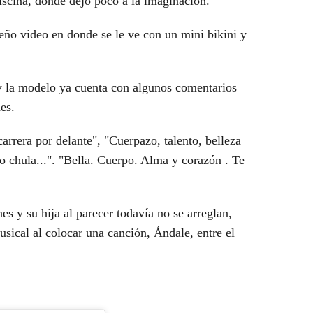
piscina, donde dejó poco a la imaginación.
ueño video en donde se le ve con un
mini bikini y
 la modelo ya cuenta con algunos comentarios
des
.
rrera por delante", "Cuerpazo, talento, belleza
 chula...". "Bella. Cuerpo. Alma y corazón . Te
nes
y su hija al parecer todavía no se arreglan,
sical al colocar una canción, Ándale, entre el