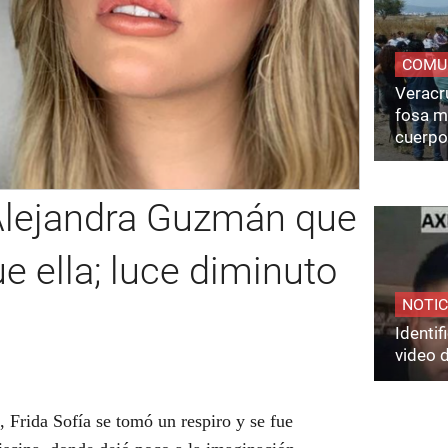
COMU
Veracru
fosa m
cuerpo
 Alejandra Guzmán que
e ella; luce diminuto
NOTIC
Identi
video 
n,
Frida Sofía
se tomó un respiro y se fue