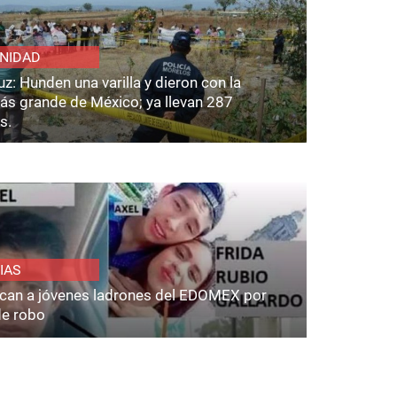
NIDAD
z: Hunden una varilla y dieron con la
ás grande de México; ya llevan 287
s.
IAS
fican a jóvenes ladrones del EDOMEX por
de robo