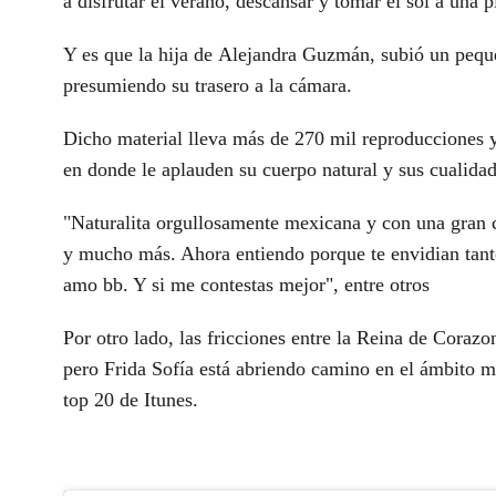
a
disfrutar el verano
, descansar y tomar el sol a una 
Y es que la hija de
Alejandra Guzmán
, subió un peq
presumiendo su trasero a la cámara
.
Dicho material lleva más de
270 mil reproducciones
y
en donde le aplauden
su cuerpo natural y sus cualida
"Naturalita orgullosamente mexicana y con una gran ca
y mucho más. Ahora entiendo porque te envidian tanto
amo bb. Y si me contestas mejor", entre otros
Por otro lado, las fricciones entre la
Reina de Corazo
pero
Frida Sofía
está abriendo camino en el ámbito mu
top 20 de Itunes.