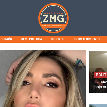
OPINIÓN
MEMEPOLITICA
DEPORTES
ENTRETENIMIENTO
POLIT
La nuev
baja a