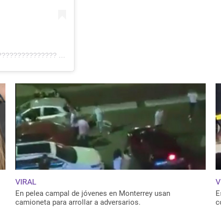
???????????????
(@ifridag) el
23 de Jun de 2019 a las 6:08 PDT
VIRAL
V
En pelea campal de jóvenes en Monterrey usan
E
camioneta para arrollar a adversarios.
c