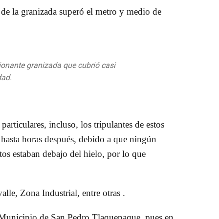
lo de la granizada superó el metro y medio de
ionante granizada que cubrió casi
dad.
pic.twitter.com/zWhuvUl0H5
 2019
particulares, incluso, los tripulantes de estos
 hasta horas después, debido a que ningún
utos estaban debajo del hielo, por lo que
alle, Zona Industrial, entre otras
.
l Municipio de San Pedro Tlaquepaque
, pues en