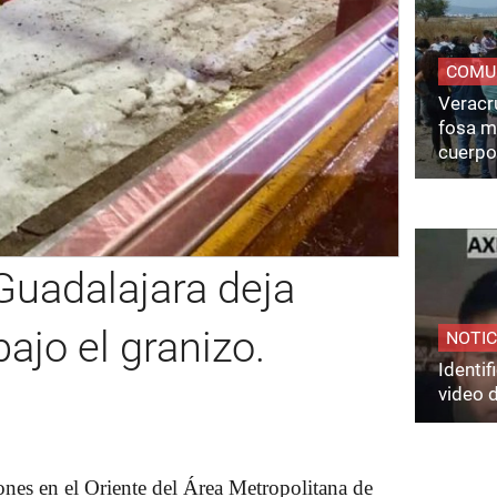
COMU
Veracru
fosa m
cuerpo
Guadalajara deja
ajo el granizo.
NOTIC
Identi
video 
ones en el Oriente del Área Metropolitana de