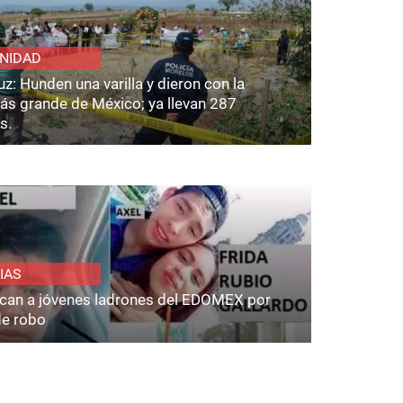
NIDAD
z: Hunden una varilla y dieron con la
ás grande de México; ya llevan 287
s.
IAS
fican a jóvenes ladrones del EDOMEX por
de robo