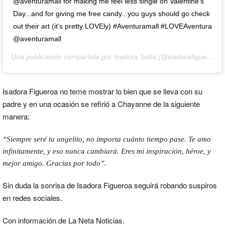
@aventuramall for making me feel less single on Valentine’s
Day...and for giving me free candy...you guys should go check
out their art (it’s pretty LOVEly) #Aventuramall #LOVEAventura
@aventuramall
Una publicación compartida por
Isadora Sofia
(@isadorafigueroa) el
Isadora Figueroa no teme mostrar lo bien que se lleva con su
padre y en una ocasión se refirió a Chayanne de la siguiente
manera:
“Siempre seré tu angelito, no importa cuánto tiempo pase. Te amo
infinitamente, y eso nunca cambiará. Eres mi inspiración, héroe, y
mejor amigo. Gracias por todo”.
Sin duda la sonrisa de Isadora Figueroa seguirá robando suspiros
en redes sociales.
Con información de La Neta Noticias.