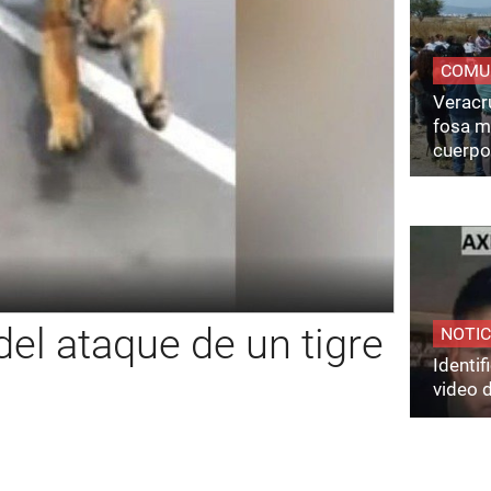
COMU
Veracru
fosa m
cuerpo
el ataque de un tigre
NOTIC
Identi
video 