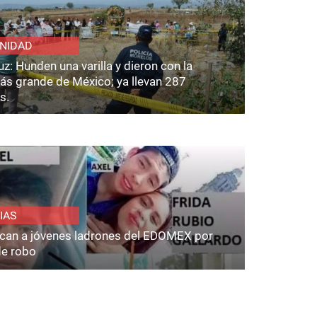
NIDAD
z: Hunden una varilla y dieron con la
ás grande de México; ya llevan 287
s.
IAS
fican a jóvenes ladrones del EDOMEX por
de robo