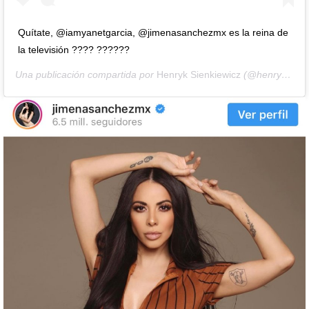
Quítate, @iamyanetgarcia, @jimenasanchezmx es la reina de
la televisión ???? ??????
Una publicación compartida por
Henryk Sienkiewicz
(@henryk3) el