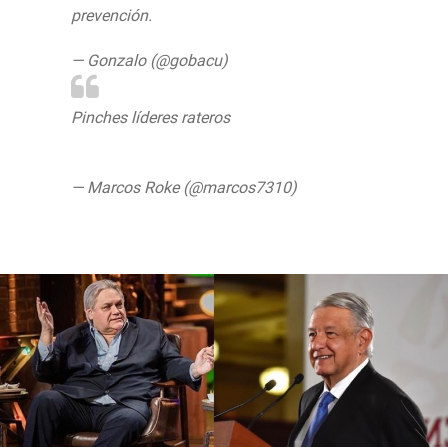
prevención.
— Gonzalo (@gobacu)
August 11, 2019
Pinches líderes rateros
pic.twitter.com/pYwZHQFaRi
— Marcos Roke (@marcos7310)
August 11,
2019