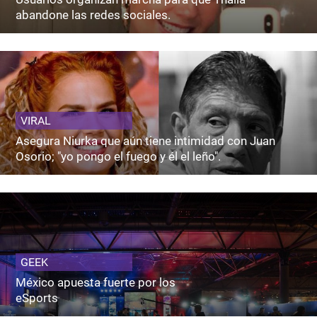
abandone las redes sociales.
VIRAL
Asegura Niurka que aún tiene intimidad con Juan
Osorio; "yo pongo el fuego y él el leño".
GEEK
México apuesta fuerte por los
eSports