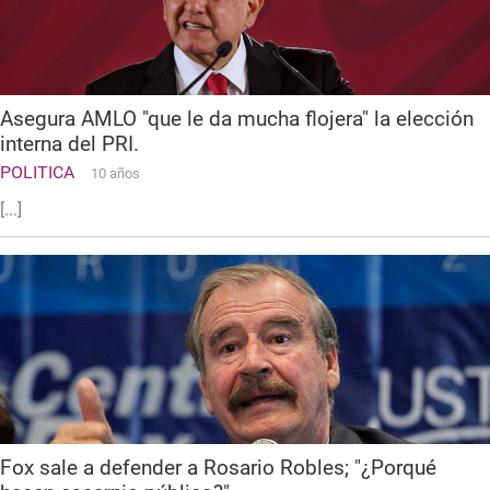
Asegura AMLO "que le da mucha flojera" la elección
interna del PRI.
POLITICA
10 años
[...]
Fox sale a defender a Rosario Robles; "¿Porqué