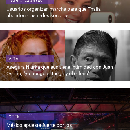
ESPECTACULOS
Usuarios organizan marcha para que Thalía
abandone las redes sociales.
VIRAL
Asegura Niurka que aún tiene intimidad con Juan
Osorio; "yo pongo el fuego y él el leño".
GEEK
México apuesta fuerte por los