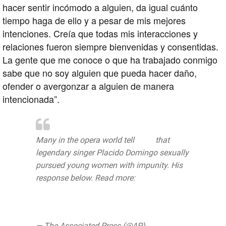
hacer sentir incómodo a alguien, da igual cuánto
tiempo haga de ello y a pesar de mis mejores
intenciones. Creía que todas mis interacciones y
relaciones fueron siempre bienvenidas y consentidas.
La gente que me conoce o que ha trabajado conmigo
sabe que no soy alguien que pueda hacer daño,
ofender o avergonzar a alguien de manera
intencionada”.
Many in the opera world tell
@AP
that
legendary singer Placido Domingo sexually
pursued young women with impunity. His
response below. Read more:
https://t.co/Td70e60d5H
pic.twitter.com/3faMY4wLK3
— The Associated Press (@AP)
August 13,