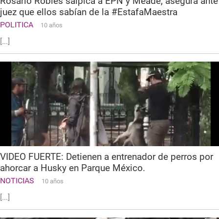
Rosario Robles salpica a EPN y Meade, asegura ante
juez que ellos sabían de la #EstafaMaestra
POLITICA
10 años
[...]
VIDEO FUERTE: Detienen a entrenador de perros por
ahorcar a Husky en Parque México.
NOTICIAS
10 años
[...]