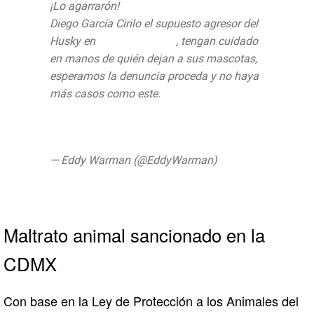
¡Lo agarrarón!
#LordAhorcaPerros
Diego García Cirilo el supuesto agresor del
Husky en
#ParqueMéxico
, tengan cuidado
en manos de quién dejan a sus mascotas,
esperamos la denuncia proceda y no haya
más casos como este.
@Claudiashein
@UCS
https://t.co/A2L5zUIZRg
pic.twitter.com/7MwgDKqQ2q
— Eddy Warman (@EddyWarman)
August
12, 2019
Maltrato animal sancionado en la
CDMX
Con base en la Ley de Protección a los Animales del