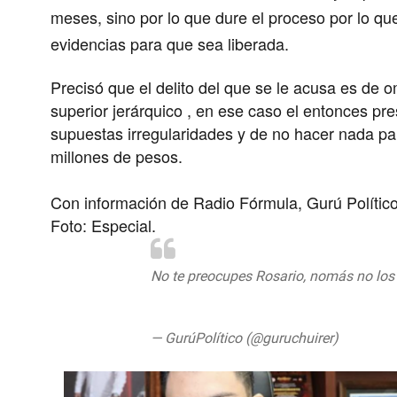
meses, sino por lo que dure el proceso por lo qu
evidencias para que sea liberada.
Precisó que el delito del que se le acusa es de
superior jerárquico , en ese caso el entonces pr
supuestas irregularidades y de no hacer nada par
millones de pesos.
Con información de Radio Fórmula, Gurú Polític
Foto: Especial.
No te preocupes Rosario, nomás no los v
#EstafaMaestra
https://t.co/ViKqJ2Kk
— GurúPolítico (@guruchuirer)
August 1