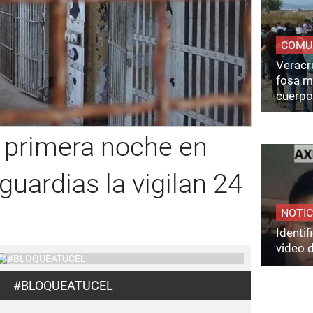
COMU
Veracru
fosa m
cuerpo
 primera noche en
 guardias la vigilan 24
NOTIC
Identi
video 
#BLOQUEATUCEL