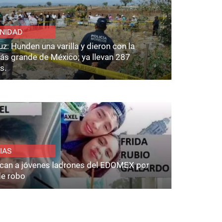
NIDAD
z: Hunden una varilla y dieron con la
ás grande de México; ya llevan 287
s.
IAS
fican a jóvenes ladrones del EDOMEX por
de robo