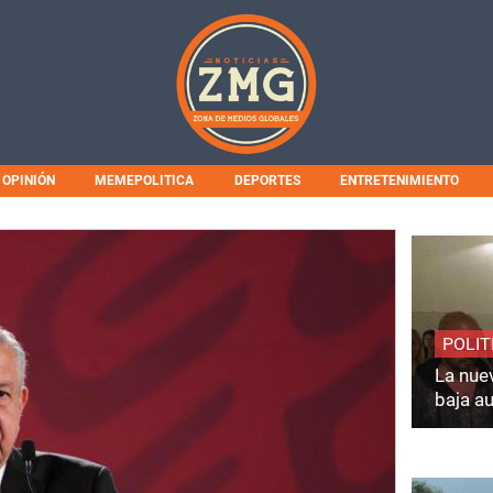
OPINIÓN
MEMEPOLITICA
DEPORTES
ENTRETENIMIENTO
POLIT
La nuev
baja a