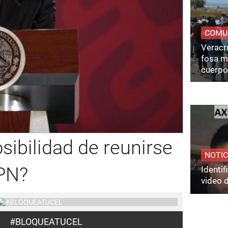
COMU
Veracru
fosa m
cuerpo
ibilidad de reunirse
NOTIC
EPN?
Identi
video 
#BLOQUEATUCEL