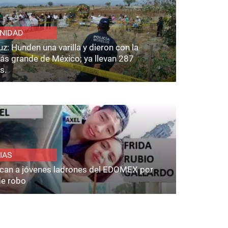
NIDAD
z: Hunden una varilla y dieron con la
ás grande de México; ya llevan 287
s.
IAS
fican a jóvenes ladrones del EDOMEX por
de robo