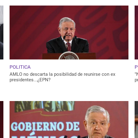
POLITICA
P
AMLO no descarta la posibilidad de reunirse con ex
"
presidentes...¿EPN?
p