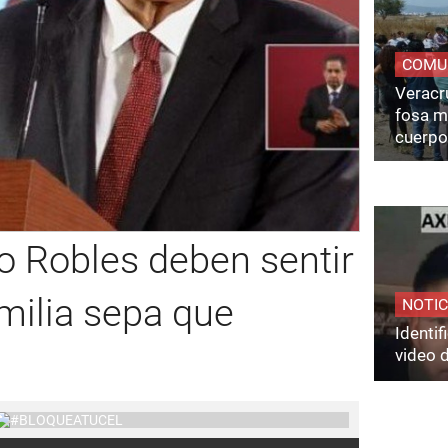
COMU
Veracru
fosa m
cuerpo
 Robles deben sentir
milia sepa que
NOTIC
Identi
video 