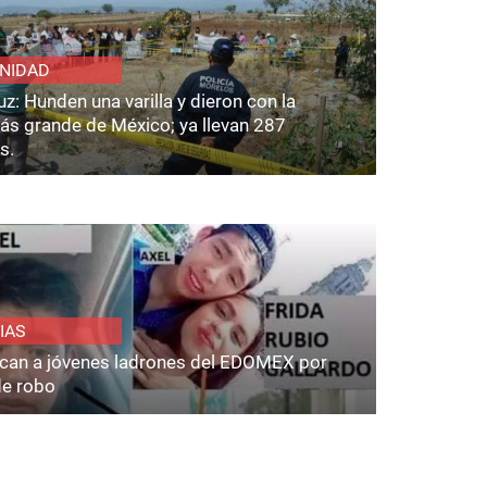
NIDAD
z: Hunden una varilla y dieron con la
ás grande de México; ya llevan 287
s.
IAS
fican a jóvenes ladrones del EDOMEX por
de robo