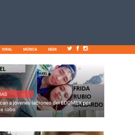
VIRAL
MÚSICA
GEEK
IAS
fican a jóvenes ladrones del EDOMEX por
de robo