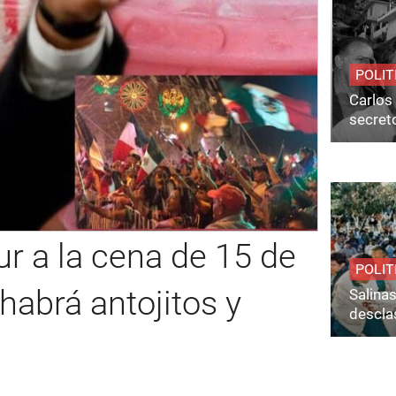
POLIT
Carlos 
secret
r a la cena de 15 de
POLIT
habrá antojitos y
Salina
desclas