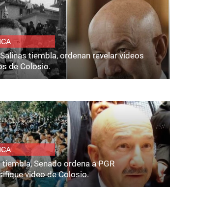
ICA
Salinas tiembla, ordenan revelar videos
os de Colosio.
ICA
s tiembla, Senado ordena a PGR
ifique video de Colosio.