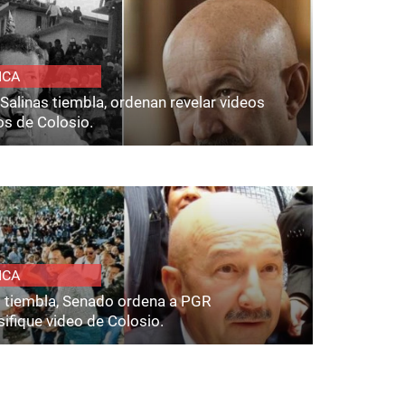
ICA
Salinas tiembla, ordenan revelar videos
os de Colosio.
ICA
s tiembla, Senado ordena a PGR
ifique video de Colosio.