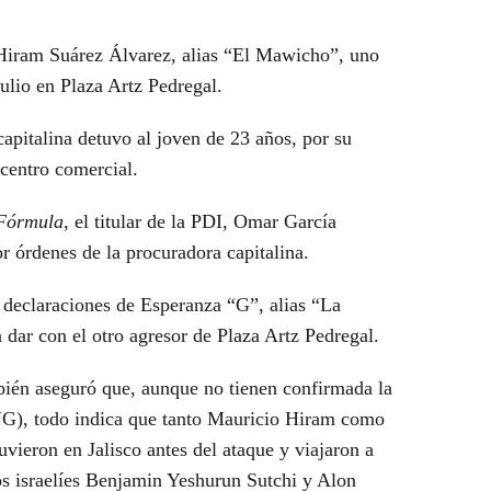
Hiram Suárez Álvarez
, alias “
El Mawicho
”, uno
julio en
Plaza Artz Pedregal
.
capitalina detuvo al joven de 23 años, por su
 centro comercial.
Fórmula
, el titular de la PDI, Omar García
 órdenes de la procuradora capitalina.
s declaraciones de Esperanza “G”, alias “La
dar con el otro agresor de Plaza Artz Pedregal.
ambién aseguró que, aunque no tienen confirmada la
NG), todo indica que tanto Mauricio Hiram como
vieron en Jalisco antes del ataque y viajaron a
los israelíes Benjamin Yeshurun Sutchi y Alon