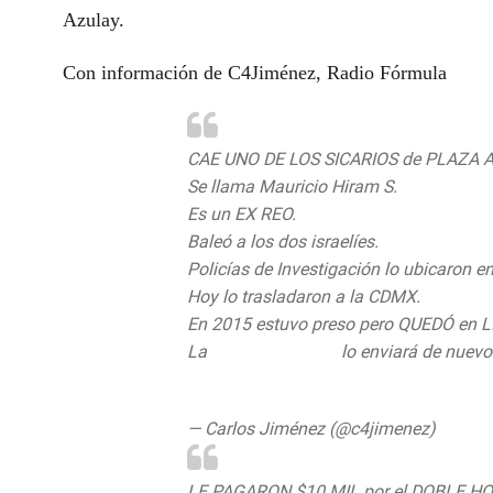
Azulay.
Con información de C4Jiménez, Radio Fórmula
CAE UNO DE LOS SICARIOS de PLAZA 
Se llama Mauricio Hiram S.
Es un EX REO.
Baleó a los dos israelíes.
Policías de Investigación lo ubicaron en
Hoy lo trasladaron a la CDMX.
En 2015 estuvo preso pero QUEDÓ en 
La
@PGJDF_CDMX
lo enviará de nuevo 
pic.twitter.com/bh2zCMltas
— Carlos Jiménez (@c4jimenez)
Septem
LE PAGARON $10 MIL por el DOBLE H