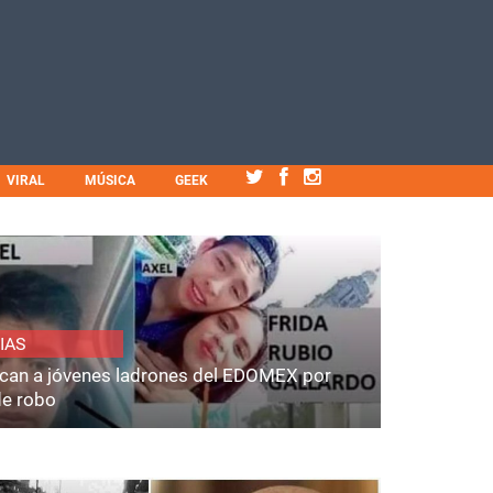
VIRAL
MÚSICA
GEEK
IAS
fican a jóvenes ladrones del EDOMEX por
de robo