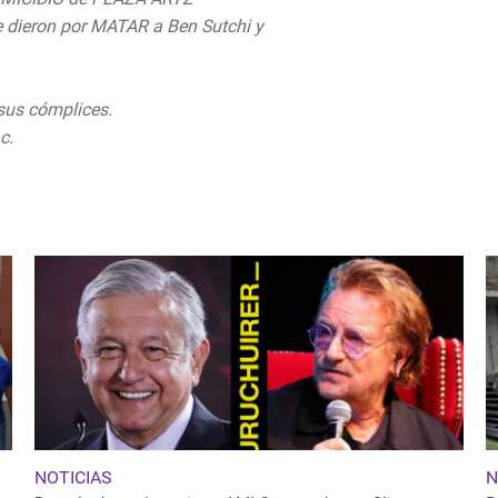
le dieron por MATAR a Ben Sutchi y
 sus cómplices.
ac.
pic.twitter.com/092IsEJ1wL
ber 6, 2019
NOTICIAS
N