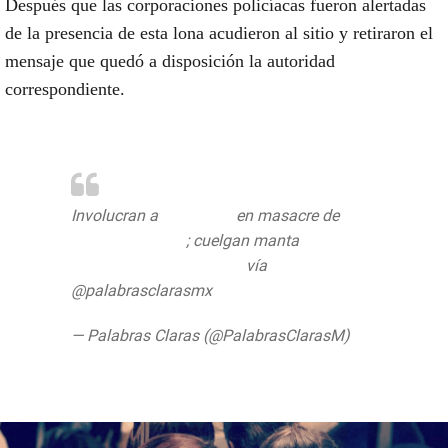
Después que las corporaciones policíacas fueron alertadas
de la presencia de esta lona acudieron al sitio y retiraron el
mensaje que quedó a disposición la autoridad
correspondiente.
Involucran a
#Winckler
en masacre de
#Coatzacoalcos
; cuelgan manta
https://t.co/2fA9gjhKDP
vía
@palabrasclarasmx
— Palabras Claras (@PalabrasClarasM)
September 10, 2019