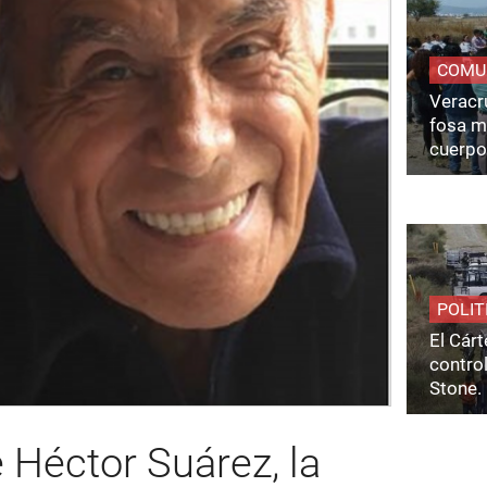
COMU
Veracru
fosa m
cuerpo
POLIT
El Cárt
control
Stone.
Héctor Suárez, la