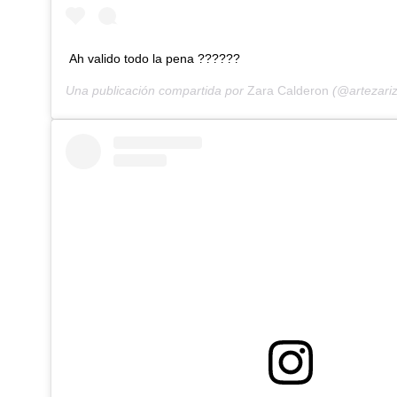
Ah valido todo la pena ??????
Una publicación compartida por
Zara Calderon
(@artezariz