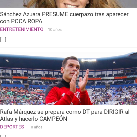
Sánchez Azuara PRESUME cuerpazo tras aparecer
con POCA ROPA
ENTRETENIMIENTO
10 años
[...]
Rafa Márquez se prepara como DT para DIRIGIR al
Atlas y hacerlo CAMPEÓN
DEPORTES
10 años