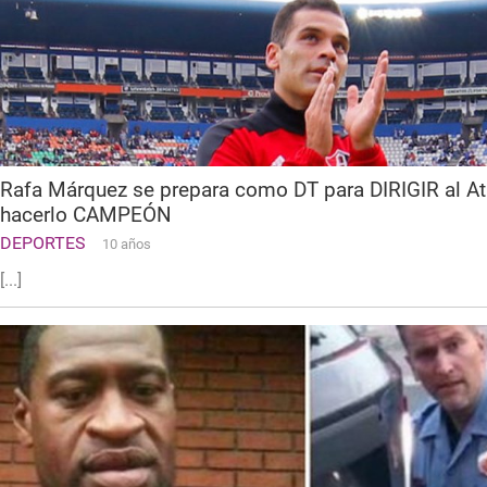
Rafa Márquez se prepara como DT para DIRIGIR al At
hacerlo CAMPEÓN
DEPORTES
10 años
[...]