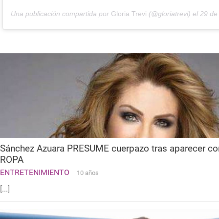
Una publicación compartida por
Gloria Trevi
(@gloriatrevi) el
29 de May d
Sánchez Azuara PRESUME cuerpazo tras aparecer c
ROPA
ENTRETENIMIENTO
10 años
[...]