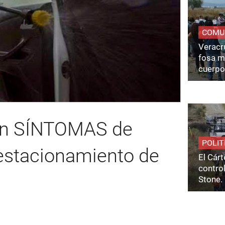
COMU
Veracru
fosa m
cuerpo
on SÍNTOMAS de
POLIT
 estacionamiento de
El Cárt
control
Stone.