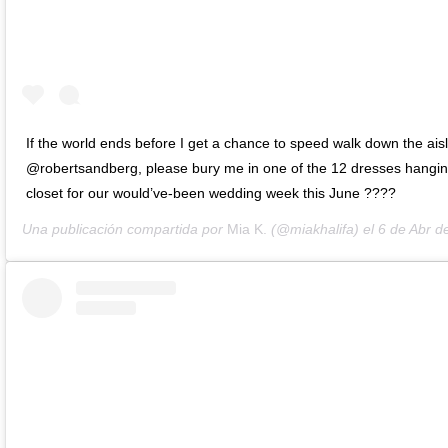
If the world ends before I get a chance to speed walk down the aisl
@robertsandberg, please bury me in one of the 12 dresses hangin
closet for our would’ve-been wedding week this June ????
Una publicación compartida por
Mia K.
(@miakhalifa) el
6 de Abr de 202