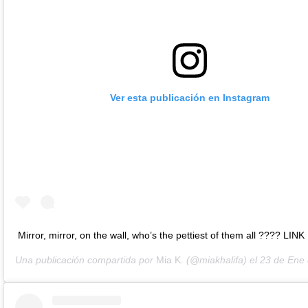
Ver esta publicación en Instagram
Mirror, mirror, on the wall, who’s the pettiest of them all ???? LIN
Una publicación compartida por
Mia K.
(@miakhalifa) el
23 de Ene de 202