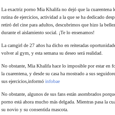
La exactriz porno
Mia Khalifa
no dejó que la
cuarentena
l
rutina de
ejercicios
, actividad a la que se ha dedicado des
retiró del
cine para adultos
, descubrimos que hizo la belle
durante el aislamiento social. ¡Te lo ensenamos!
La camgirl de 27 años ha dicho en reiteradas oportunidad
volver al
gym,
y esta semana su deseo será realidad.
No obstante,
Mia Khalifa
hace lo imposible por estar en 
la
cuarentena
, y desde su casa ha mostrado a sus seguidor
sus
ejercicios,
informó
infobae
No obstante, algunos de sus fans están asombrados porque
porno está ahora mucho más
delgada
. Mientras pasa la
cu
su novio y su consentida mascota.