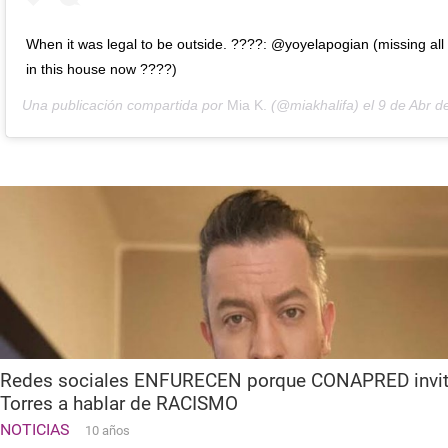
When it was legal to be outside. ????: @yoyelapogian (missing al
in this house now ????)
Una publicación compartida por
Mia K.
(@miakhalifa) el
9 de Abr de 2020
Redes sociales ENFURECEN porque CONAPRED invit
Torres a hablar de RACISMO
NOTICIAS
10 años