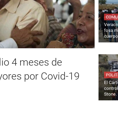
COMU
Veracru
fosa m
cuerpo
lio 4 meses de
ores por Covid-19
POLIT
El Cárt
control
Stone.