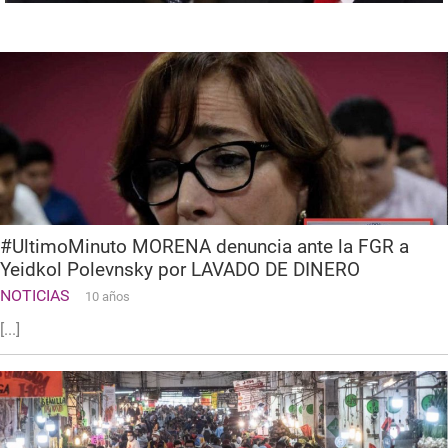
#UltimoMinuto MORENA denuncia ante la FGR a
Yeidkol Polevnsky por LAVADO DE DINERO
NOTICIAS
10 años
[...]