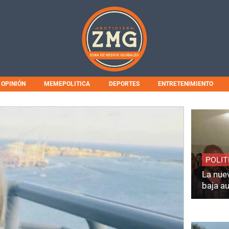
OPINIÓN
MEMEPOLITICA
DEPORTES
ENTRETENIMIENTO
POLIT
La nuev
baja a