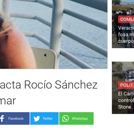
COMU
Veracru
fosa m
cuerpo
pacta Rocío Sánchez
POLIT
El Cárt
 mar
control
Stone.