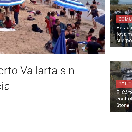
COMU
Veracru
fosa m
cuerpo
rto Vallarta sin
cia
POLIT
El Cárt
control
Stone.