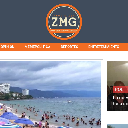
OPINIÓN
MEMEPOLITICA
DEPORTES
ENTRETENIMIENTO
POLIT
La nuev
baja a