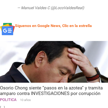
— Manuel Valdes C (@LocoValdesReal)
September 13, 2018
Síguenos en Google News, Clic en la estrella
Osorio Chong siente “pasos en la azotea” y tramita
amparo contra INVESTIGACIONES por corrupción
POLITICA
10 años
[...]