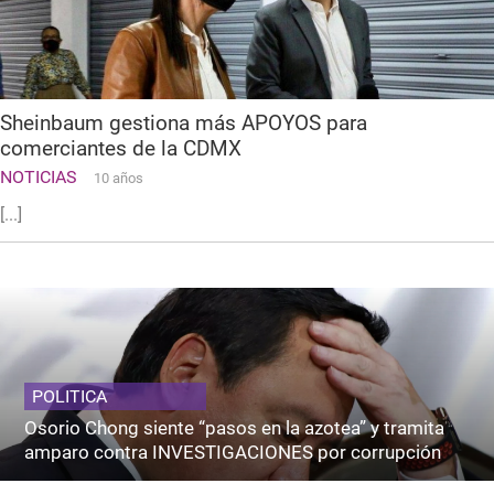
Sheinbaum gestiona más APOYOS para
comerciantes de la CDMX
NOTICIAS
10 años
[...]
POLITICA
Osorio Chong siente “pasos en la azotea” y tramita
amparo contra INVESTIGACIONES por corrupción