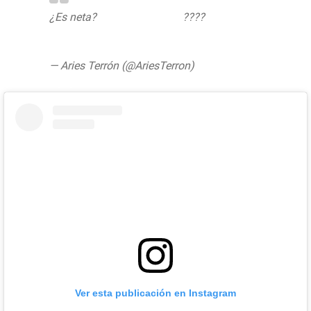
¿Es neta?
@barbaraderegil
????
pic.twitter.com/C4CI3GuTbx
— Aries Terrón (@AriesTerron)
July 24,
2020
Ver esta publicación en Instagram