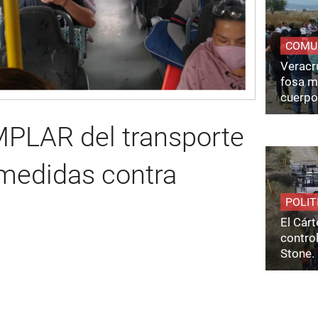
COMU
Veracru
fosa m
cuerpo
MPLAR del transporte
 medidas contra
POLIT
El Cárt
control
Stone.