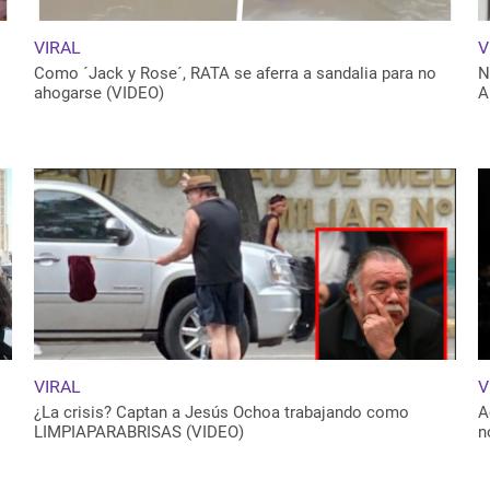
VIRAL
V
Como ´Jack y Rose´, RATA se aferra a sandalia para no
N
ahogarse (VIDEO)
A
VIRAL
V
¿La crisis? Captan a Jesús Ochoa trabajando como
A
LIMPIAPARABRISAS (VIDEO)
n