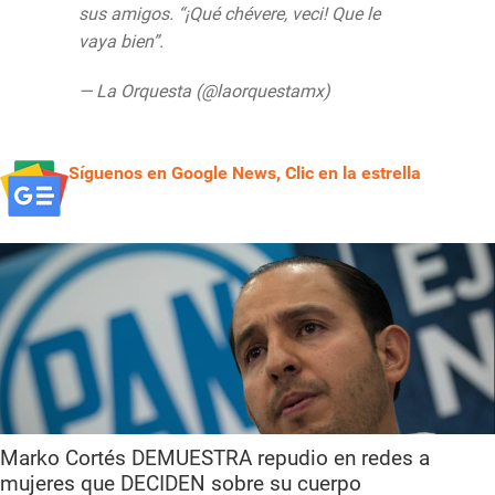
sus amigos. “¡Qué chévere, veci! Que le
vaya bien”.
pic.twitter.com/O5HxxRLkif
— La Orquesta (@laorquestamx)
July 22,
2020
Síguenos en Google News, Clic en la estrella
Marko Cortés DEMUESTRA repudio en redes a
mujeres que DECIDEN sobre su cuerpo