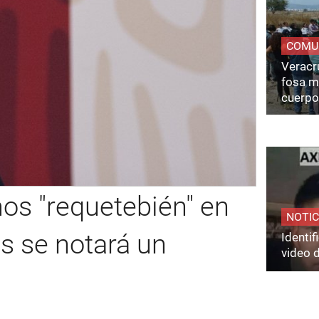
COMU
Veracru
fosa m
cuerpo
s "requetebién" en
NOTIC
s se notará un
Identi
video 