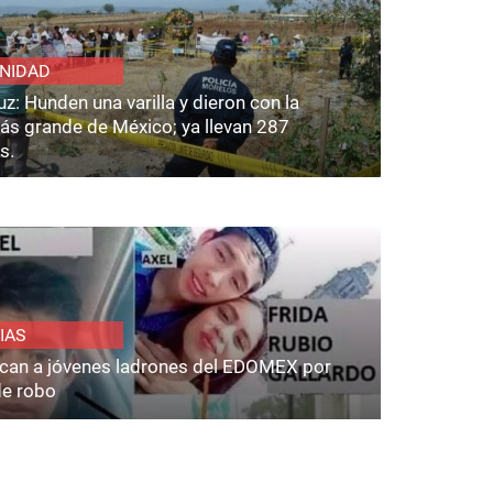
NIDAD
z: Hunden una varilla y dieron con la
ás grande de México; ya llevan 287
s.
IAS
fican a jóvenes ladrones del EDOMEX por
de robo