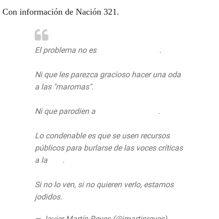
Con información de Nación 321.
El problema no es
@HernanGomezB
.
Ni que les parezca gracioso hacer una oda
a las "maromas".
Ni que parodien a
@DeniseDresserG
.
Lo condenable es que se usen recursos
públicos para burlarse de las voces críticas
a la
#4T
.
Si no lo ven, si no quieren verlo, estamos
jodidos.
pic.twitter.com/2KPYvpqFxW
— Javier Martín Reyes (@jmartinreyes)
27