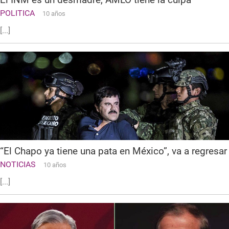
POLITICA
10 años
[...]
“El Chapo ya tiene una pata en México”, va a regresar
NOTICIAS
10 años
[...]