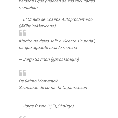
personas que padecen de sus facultades
mentales?
— El Chairo de Chairos Autoproclamado
(@ChairoMexicano)
23 de junio de 2019
Martita no dejes salir a Vicente sin pañal,
pa que aguante toda la marcha
— Jorge Saviñón (@ixbalamque)
23 de
junio de 2019
De último Momento?
Se acaban de sumar la Organización
#Camisasdefuerza
— Jorge favela (@El_ChaDgo)
23 de junio
de 2019