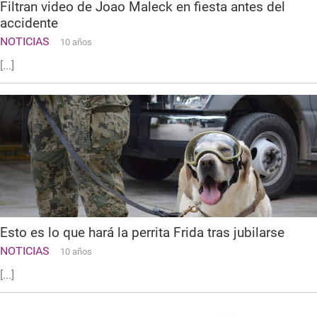
Filtran video de Joao Maleck en fiesta antes del
accidente
NOTICIAS
10 años
[...]
Esto es lo que hará la perrita Frida tras jubilarse
NOTICIAS
10 años
[...]