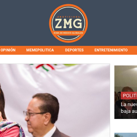
OPINIÓN
MEMEPOLITICA
DEPORTES
ENTRETENIMIENTO
POLIT
La nuev
baja a