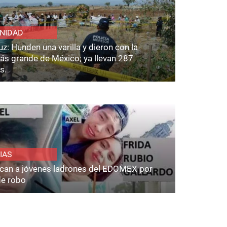
NIDAD
z: Hunden una varilla y dieron con la
ás grande de México; ya llevan 287
s.
IAS
fican a jóvenes ladrones del EDOMEX por
de robo