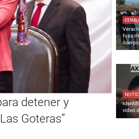
COMU
Veracru
fosa m
cuerpo
NOTIC
para detener y
Identi
video 
“Las Goteras”