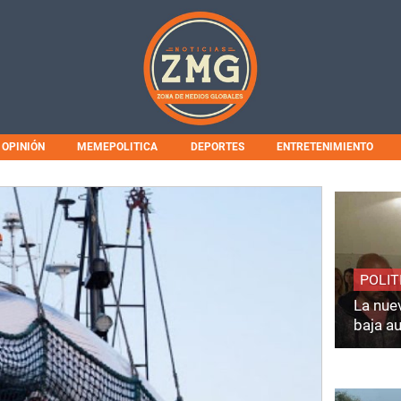
OPINIÓN
MEMEPOLITICA
DEPORTES
ENTRETENIMIENTO
POLIT
La nuev
baja a