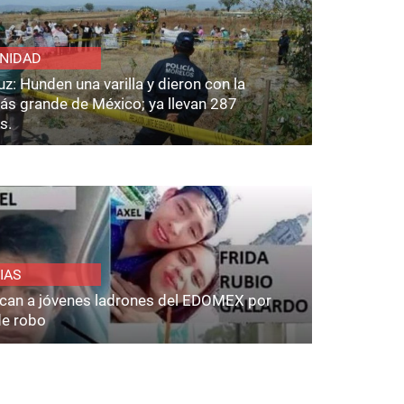
NIDAD
z: Hunden una varilla y dieron con la
ás grande de México; ya llevan 287
s.
IAS
fican a jóvenes ladrones del EDOMEX por
de robo