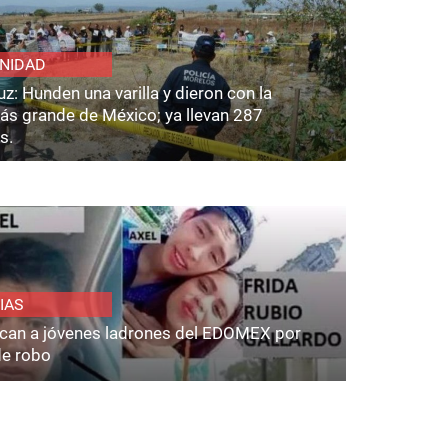
NIDAD
z: Hunden una varilla y dieron con la
ás grande de México; ya llevan 287
s.
IAS
fican a jóvenes ladrones del EDOMEX por
de robo