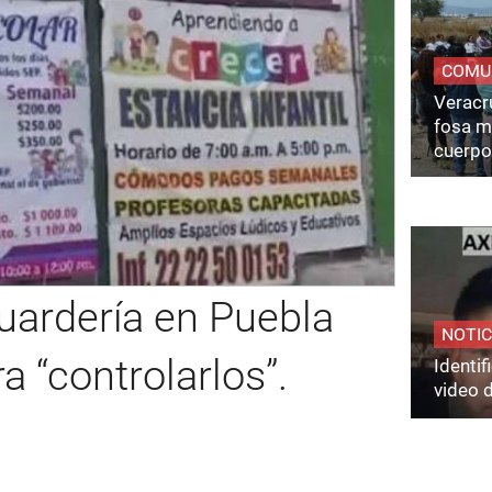
COMU
Veracru
fosa m
cuerpo
uardería en Puebla
NOTIC
a “controlarlos”.
Identi
video 