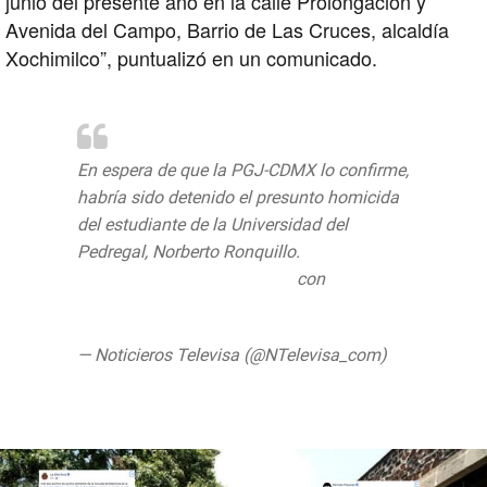
junio del presente año en la calle Prolongación y
Avenida del Campo, Barrio de Las Cruces, alcaldía
Xochimilco”, puntualizó en un comunicado.
En espera de que la PGJ-CDMX lo confirme,
habría sido detenido el presunto homicida
del estudiante de la Universidad del
Pedregal, Norberto Ronquillo.
#LasNoticiasConKarlaIberia
con
@karlaiberia
pic.twitter.com/hWEcjQO8cl
— Noticieros Televisa (@NTelevisa_com)
17 de julio de 2019