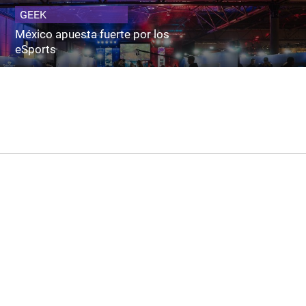
GEEK
México apuesta fuerte por los
eSports