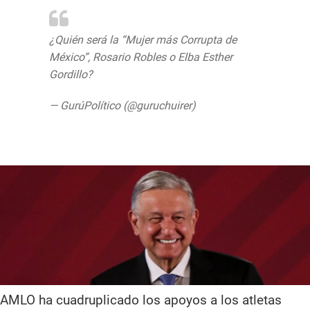
¿Quién será la “Mujer más Corrupta de
México”, Rosario Robles o Elba Esther
Gordillo?
https://t.co/1naDbwKMug
— GurúPolítico (@guruchuirer)
August 11,
2019
AMLO ha cuadruplicado los apoyos a los atletas