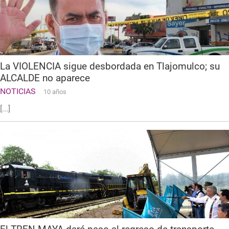
La VIOLENCIA sigue desbordada en Tlajomulco; su
ALCALDE no aparece
NOTICIAS
10 años
[...]