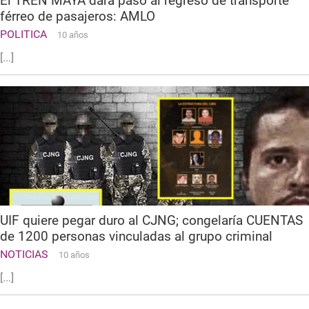
El TREN MAYA dará paso al regreso de transporte
férreo de pasajeros: AMLO
POLITICA
10 años
[...]
UIF quiere pegar duro al CJNG; congelaría CUENTAS
de 1200 personas vinculadas al grupo criminal
NOTICIAS
10 años
[...]