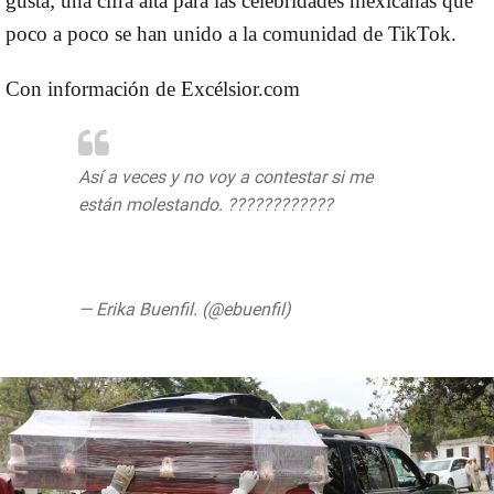
gusta; una cifra alta para las celebridades mexicanas que
poco a poco se han unido a la comunidad de TikTok.
Con información de Excélsior.com
Así a veces y no voy a contestar si me
están molestando. ????????????
https://t.co/2Tj4QJlM0M
pic.twitter.com/MaNqIaLiEm
— Erika Buenfil. (@ebuenfil)
June 15, 2020