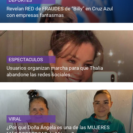
DEPORTES
Revelan RED de FRAUDES de “Billy” en Cruz Azul
con empresas fantasmas
ESPECTACULOS
Usuarios organizan marcha para que Thalía
abandone las redes sociales.
VIRAL
¿Por qué Doña Ángela es una de las MUJERES