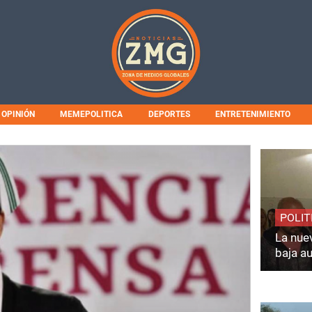
OPINIÓN
MEMEPOLITICA
DEPORTES
ENTRETENIMIENTO
POLIT
La nuev
baja a