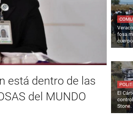
COMU
Veracru
fosa m
cuerpo
 está dentro de las
POLIT
El Cárt
OSAS del MUNDO
control
Stone.