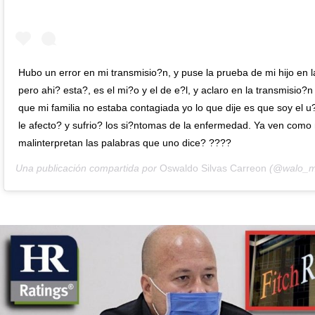
Hubo un error en mi transmisio?n, y puse la prueba de mi hijo en l
pero ahi? esta?, es el mi?o y el de e?l, y aclaro en la transmisio?n
que mi familia no estaba contagiada yo lo que dije es que soy el u?
le afecto? y sufrio? los si?ntomas de la enfermedad. Ya ven com
malinterpretan las palabras que uno dice? ????
Una publicación compartida por
Oswaldo Silvas Carreon
(@walo_ms07