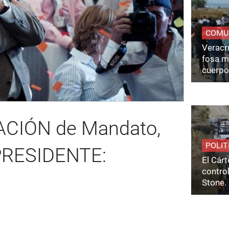
COMU
Veracru
fosa m
cuerpo
CACIÓN de Mandato,
POLIT
 PRESIDENTE:
El Cárt
control
Stone.